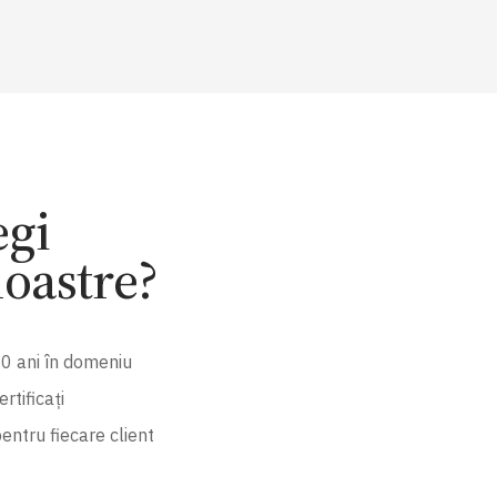
egi
noastre?
0 ani în domeniu
rtificați
entru fiecare client