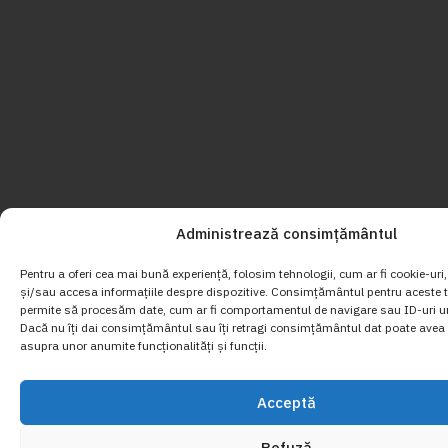
Administrează consimțământul
Pentru a oferi cea mai bună experiență, folosim tehnologii, cum ar fi cookie-uri
și/sau accesa informațiile despre dispozitive. Consimțământul pentru aceste t
permite să procesăm date, cum ar fi comportamentul de navigare sau ID-uri un
Dacă nu îți dai consimțământul sau îți retragi consimțământul dat poate avea 
asupra unor anumite funcționalități și funcții.
Acceptă
Refuză