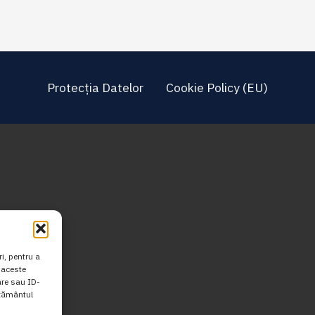
Protecția Datelor
Cookie Policy (EU)
i, pentru a
 aceste
are sau ID-
mțământul