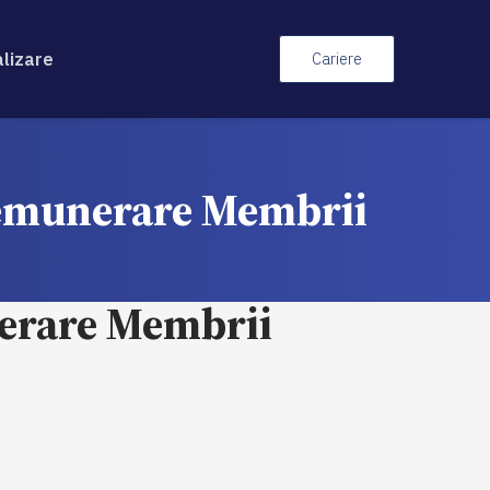
alizare
Cariere
 Remunerare Membrii
nerare Membrii