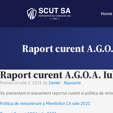
Home
Raport curent A.G.O.
Raport curent A.G.O.A. Iu
Posted on iulie 2, 2021 by
Daniel
-
Rapoarte
Va prezentam in atasament raportul curent si politica de re
Politica de remunerare a Membrilor CA iulie 2021