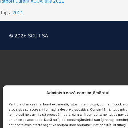
Raport Curent AGOA iulie 2021
Tags:
2021
© 2026 SCUT SA
Administrează consimțământul
Pentru a oferi cea mai bună experiență, folosim tehnologii, cum ar fi cookie-ur
stoca și/sau accesa informațiile despre dispozitive. Consimțământul pentru
tehnologii ne permite să procesăm date, cum ar fi comportamentul de navig
uri unice pe acest site. Dacă nu îți dai consimțământul sau îți retragi consi
dat poate avea afecte negative asupra unor anumite funcționalități și funcții.