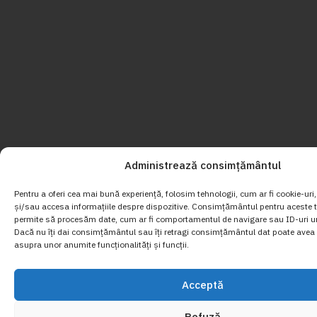
Administrează consimțământul
Pentru a oferi cea mai bună experiență, folosim tehnologii, cum ar fi cookie-uri
și/sau accesa informațiile despre dispozitive. Consimțământul pentru aceste t
permite să procesăm date, cum ar fi comportamentul de navigare sau ID-uri un
Dacă nu îți dai consimțământul sau îți retragi consimțământul dat poate avea 
asupra unor anumite funcționalități și funcții.
Acceptă
Refuză