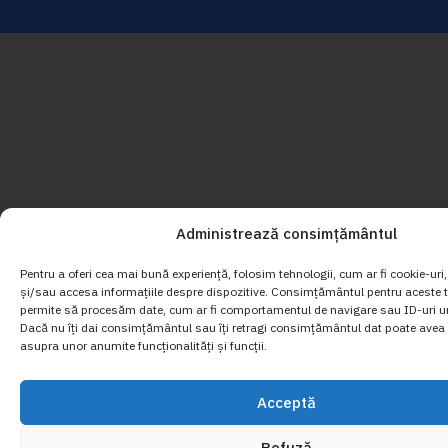
Administrează consimțământul
Pentru a oferi cea mai bună experiență, folosim tehnologii, cum ar fi cookie-uri
și/sau accesa informațiile despre dispozitive. Consimțământul pentru aceste t
permite să procesăm date, cum ar fi comportamentul de navigare sau ID-uri un
Dacă nu îți dai consimțământul sau îți retragi consimțământul dat poate avea 
asupra unor anumite funcționalități și funcții.
Acceptă
Refuză