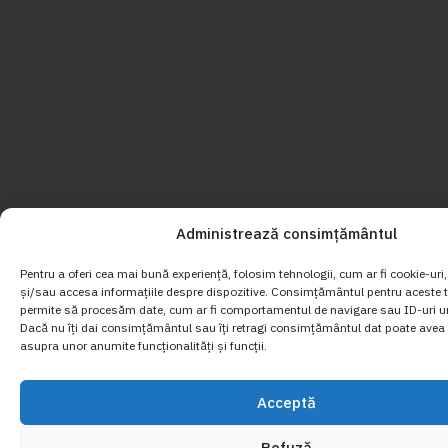
Administrează consimțământul
Pentru a oferi cea mai bună experiență, folosim tehnologii, cum ar fi cookie-uri
și/sau accesa informațiile despre dispozitive. Consimțământul pentru aceste t
permite să procesăm date, cum ar fi comportamentul de navigare sau ID-uri un
Dacă nu îți dai consimțământul sau îți retragi consimțământul dat poate avea 
asupra unor anumite funcționalități și funcții.
Acceptă
Refuză