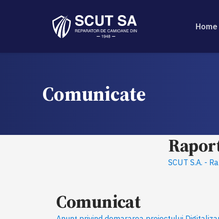
Home
Comunicate
Raport
SCUT S.A. - R
Comunicat
Anunț privind demararea proiectului Digitaliz