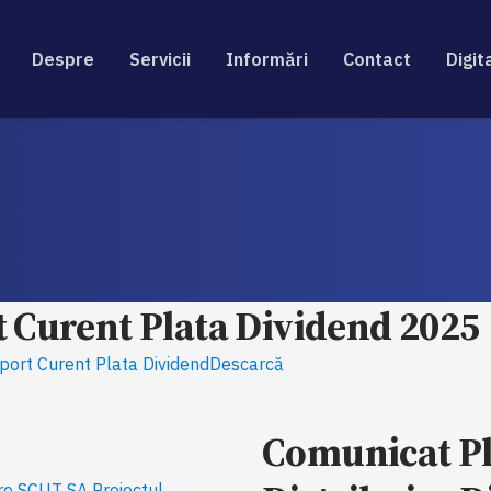
Despre
Servicii
Informări
Contact
Digit
 Curent Plata Dividend 2025
aport Curent Plata DividendDescarcă
Comunicat Pl
are SCUT SA Proiectul