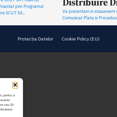
Distribuire 
inantat prin Programul
Va prezentam in atasament c
re SCUT SA...
Comunicat Plata si Procedura
Protecția Datelor
Cookie Policy (EU)
i, pentru a
 aceste
are sau ID-
mțământul