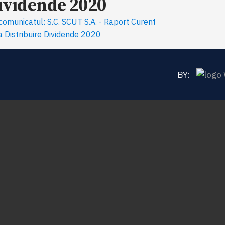
Dividende 2020
omunicatul: S.C. SCUT S.A. - Raport Curent
 Distribuire Dividende 2020
BY: