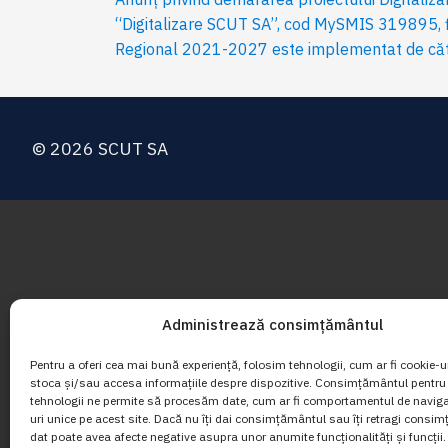
“Digitalizare SCUT SA”, cod MySMIS 319895, f
Regional 2021-2027 este implementat de căt
© 2026 SCUT SA
Administrează consimțământul
Pentru a oferi cea mai bună experiență, folosim tehnologii, cum ar fi cookie-ur
stoca și/sau accesa informațiile despre dispozitive. Consimțământul pentru
tehnologii ne permite să procesăm date, cum ar fi comportamentul de navig
uri unice pe acest site. Dacă nu îți dai consimțământul sau îți retragi consi
dat poate avea afecte negative asupra unor anumite funcționalități și funcții.