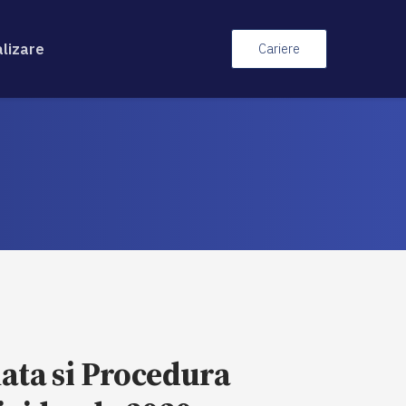
alizare
Cariere
ata si Procedura