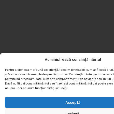
Administrează consimțământul
Pentru a oferi cea mai bună experiență, folosim tehnologii, cum ar fi cookie-uri
și/sau accesa informațiile despre dispozitive. Consimțământul pentru aceste t
permite să procesăm date, cum ar fi comportamentul de navigare sau ID-uri un
Dacă nu îți dai consimțământul sau îți retragi consimțământul dat poate avea 
asupra unor anumite funcționalități și funcții.
Acceptă
Refuză